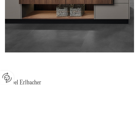
Möbel Erlbacher
Mario Erlbacher - Innenarchitektur & Tischlerei
Werksgelände 28, 5500 Bischofshofen
T
+43 6462 3762
M
office@moebel-erlbacher.at
Impressum